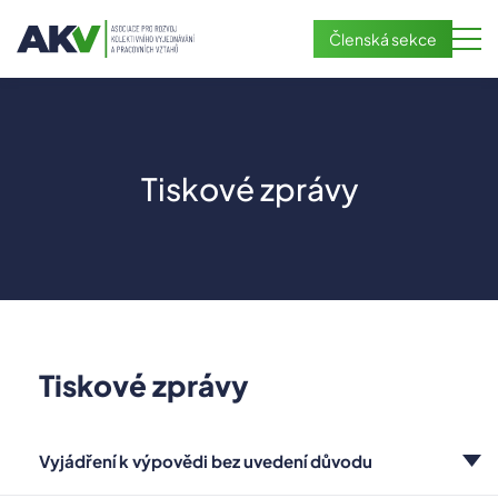
Členská sekce
Úvod
O nás
Tiskové zprávy
Stanoviska
Akce a semináře
Pro média
Fotogalerie
Tiskové zprávy
Kontakt
Vyjádření k výpovědi bez uvedení důvodu