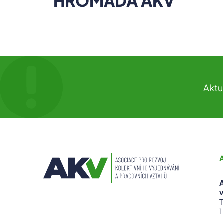
HROMADA AKV
Aktu
A
v
T
1