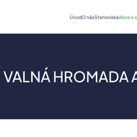
Úvod
O nás
Stanoviska
Akce a 
. VALNÁ HROMADA 