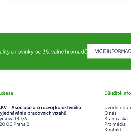
usneseni-vh-2021-final
ality a novinky po 35. valné hromadě
VÍCE INFORMAC
Adresa
Důležité in
KV – Asociace pro rozvoj kolektivního
Úvodní strá
yjednávání
a pracovních vztahů
O nás
yršova 1811/6
Stanoviska
20 00 Praha 2
Pro média
Kontakt