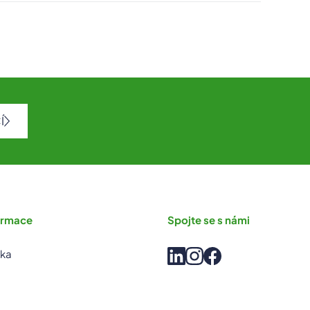
Í
formace
Spojte se s námi
nka